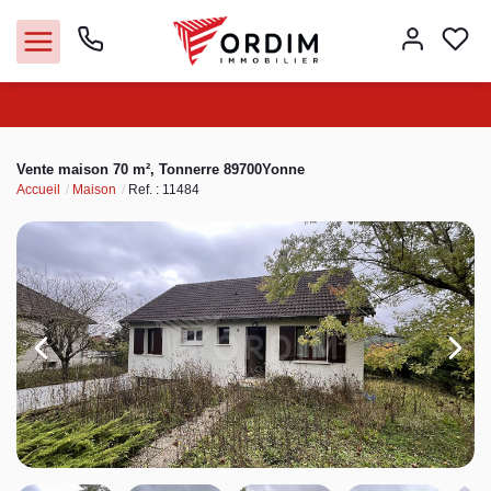
Nos agences
Vente maison 70 m², Tonnerre 89700Yonne
Accueil
Maison
Ref. : 11484
Acheter
Louer
Vendre
Immobilier pro
Faire gérer
Syndic