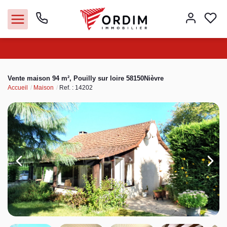
Nos agences
Vente maison 94 m², Pouilly sur loire 58150Nièvre
Accueil
Maison
Ref. : 14202
Acheter
Louer
Vendre
Immobilier pro
Faire gérer
Syndic