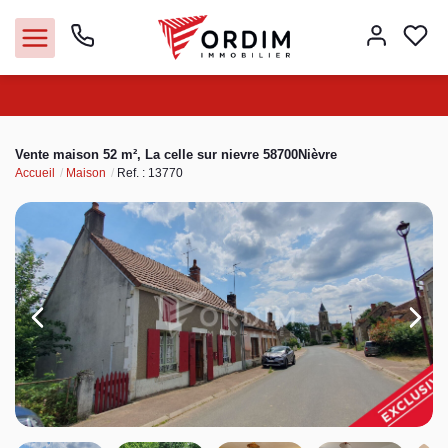
Nos agences
Vente maison 52 m², La celle sur nievre 58700Nièvre
Accueil
Maison
Ref. : 13770
Acheter
Louer
Vendre
Immobilier pro
Faire gérer
Syndic