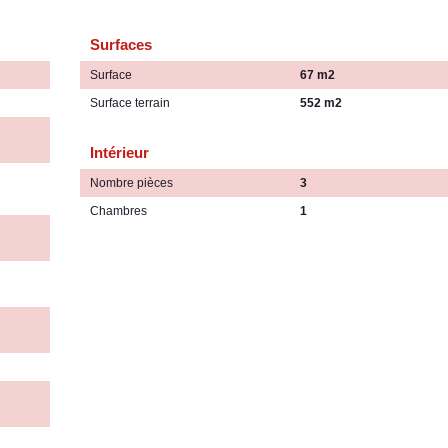
Surfaces
Surface
67 m2
Surface terrain
552 m2
Intérieur
Nombre pièces
3
Chambres
1