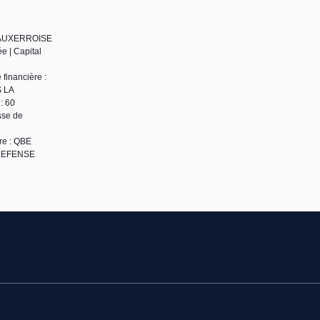
UE AUXERROISE
e | Capital
financière :
S LA
: 60
sse de
re : QBE
 DEFENSE