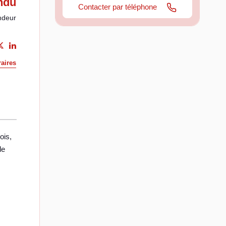
ndu
Contacter par téléphone
ndeur
aires
ois,
le