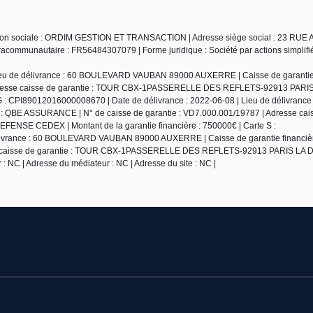
Raison sociale : ORDIM GESTION ET TRANSACTION | Adresse siège social : 23 R
communautaire : FR56484307079 | Forme juridique : Société par actions simplifié
Lieu de délivrance : 60 BOULEVARD VAUBAN 89000 AUXERRE | Caisse de garantie 
Adresse caisse de garantie : TOUR CBX-1PASSERELLE DES REFLETS-92913 PARI
 : CPI89012016000008670 | Date de délivrance : 2022-06-08 | Lieu de délivrance 
QBE ASSURANCE | N° de caisse de garantie : VD7.000.001/19787 | Adresse cai
E CEDEX | Montant de la garantie financière : 750000€ | Carte S :
élivrance : 60 BOULEVARD VAUBAN 89000 AUXERRE | Caisse de garantie financiè
sse caisse de garantie : TOUR CBX-1PASSERELLE DES REFLETS-92913 PARIS LA
: NC | Adresse du médiateur : NC | Adresse du site : NC |