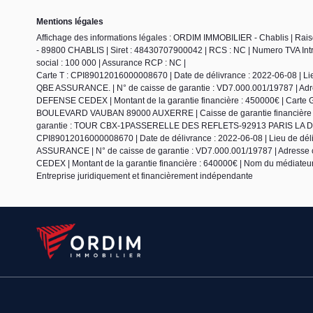
Mentions légales
Affichage des informations légales : ORDIM IMMOBILIER - Chablis | 
- 89800 CHABLIS | Siret : 48430707900042 | RCS : NC | Numero TVA Intra
social : 100 000 | Assurance RCP : NC |
Carte T : CPI89012016000008670 | Date de délivrance : 2022-06-08 | 
QBE ASSURANCE. | N° de caisse de garantie : VD7.000.001/19787 | 
DEFENSE CEDEX | Montant de la garantie financière : 450000€ | Carte G
BOULEVARD VAUBAN 89000 AUXERRE | Caisse de garantie financière : 
garantie : TOUR CBX-1PASSERELLE DES REFLETS-92913 PARIS LA DEFENS
CPI89012016000008670 | Date de délivrance : 2022-06-08 | Lieu de d
ASSURANCE | N° de caisse de garantie : VD7.000.001/19787 | Adre
CEDEX | Montant de la garantie financière : 640000€ | Nom du médiateur 
Entreprise juridiquement et financièrement indépendante