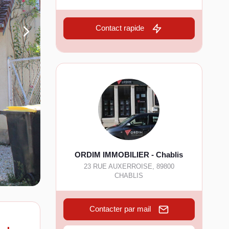
Contact rapide
ORDIM IMMOBILIER - Chablis
23 RUE AUXERROISE
,
89800
CHABLIS
Contacter par mail