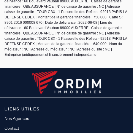
délivrance : 60 Boulevard Vauban 89000 AUXERRE | Caisse de garantie
financière : QBE ASSURANCE | N° de caisse de garantie : NC | Adresse
caisse de garantie : TOUR CBX - 1 Passerelle des Reflets - 92913 PARIS LA
DEFENSE CEDEX | Montant de la garantie financière : 750 000 | Carte S :
8901 2016 000008 670 | Date de délivrance : 2022-06-08 | Lieu de
délivrance : 60 Boulevard Vauban 89000 AUXERRE | Caisse de garantie
financière : QBE ASSURANCE | N° de caisse de garantie : NC | Adresse
caisse de garantie : TOUR CBX - 1 Passerelle des Reflets - 92913 PARIS LA
DEFENSE CEDEX | Montant de la garantie financière : 640 000 | Nom du
médiateur : NC | Adresse du médiateur : NC | Adresse du site : NC |
Entreprise juridiquement et financièrement indépendante
LIENS UTILES
Nos Agences
Contact