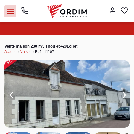
Nos agences
Vente maison 230 m², Thou 45420Loiret
Accueil
Maison
Ref. : 11107
Acheter
Louer
Vendre
Immobilier pro
Faire gérer
Syndic