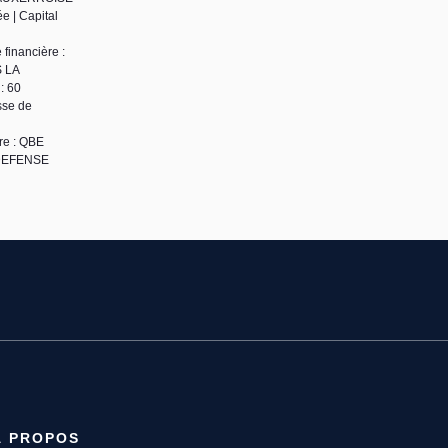
e | Capital
financière :
S LA
: 60
sse de
re : QBE
 DEFENSE
À PROPOS