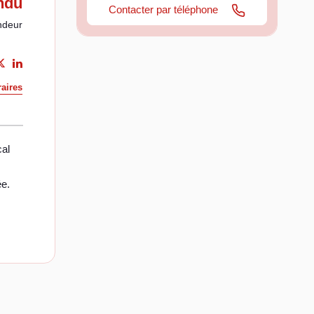
ndu
Contacter par téléphone
ndeur
aires
cal
ée.