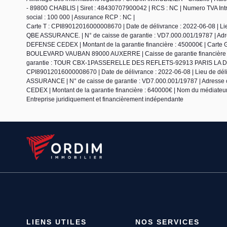
- 89800 CHABLIS | Siret : 48430707900042 | RCS : NC | Numero TVA Intra
social : 100 000 | Assurance RCP : NC |
Carte T : CPI89012016000008670 | Date de délivrance : 2022-06-08 | 
QBE ASSURANCE. | N° de caisse de garantie : VD7.000.001/19787 | 
DEFENSE CEDEX | Montant de la garantie financière : 450000€ | Carte G
BOULEVARD VAUBAN 89000 AUXERRE | Caisse de garantie financière : 
garantie : TOUR CBX-1PASSERELLE DES REFLETS-92913 PARIS LA DEFENS
CPI89012016000008670 | Date de délivrance : 2022-06-08 | Lieu de d
ASSURANCE | N° de caisse de garantie : VD7.000.001/19787 | Adre
CEDEX | Montant de la garantie financière : 640000€ | Nom du médiateur 
Entreprise juridiquement et financièrement indépendante
LIENS UTILES
NOS SERVICES