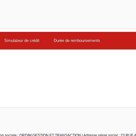
Simulateur de crédit
Durée de remboursements
Raison sociale : ORDIM GESTION ET TRANSACTION | Adresse siège social : 23 R