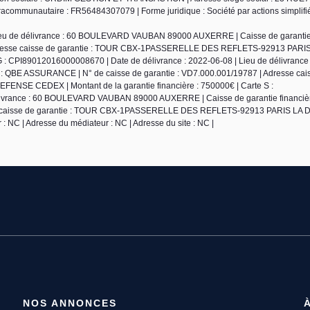
communautaire : FR56484307079 | Forme juridique : Société par actions simplifié
Lieu de délivrance : 60 BOULEVARD VAUBAN 89000 AUXERRE | Caisse de garantie 
Adresse caisse de garantie : TOUR CBX-1PASSERELLE DES REFLETS-92913 PARI
 : CPI89012016000008670 | Date de délivrance : 2022-06-08 | Lieu de délivrance 
QBE ASSURANCE | N° de caisse de garantie : VD7.000.001/19787 | Adresse cai
E CEDEX | Montant de la garantie financière : 750000€ | Carte S :
élivrance : 60 BOULEVARD VAUBAN 89000 AUXERRE | Caisse de garantie financiè
sse caisse de garantie : TOUR CBX-1PASSERELLE DES REFLETS-92913 PARIS LA
: NC | Adresse du médiateur : NC | Adresse du site : NC |
NOS ANNONCES