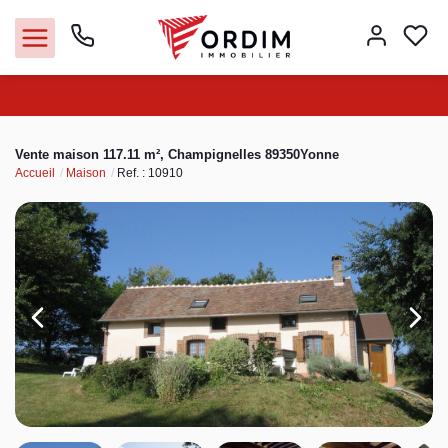
Nos agences
Vente maison 117.11 m², Champignelles 89350Yonne
Accueil
Maison
Ref. : 10910
Acheter
Louer
Vendre
Immobilier pro
Faire gérer
Syndic