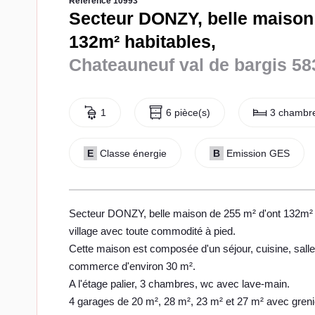
Référence 10993
Secteur DONZY, belle maison
132m² habitables,
Chateauneuf val de bargis 58
1
6 pièce(s)
3 chambre
E
Classe énergie
B
Emission GES
Secteur DONZY, belle maison de 255 m² d'ont 132m² h
village avec toute commodité à pied.
Cette maison est composée d'un séjour, cuisine, salle d
commerce d'environ 30 m².
A l'étage palier, 3 chambres, wc avec lave-main.
4 garages de 20 m², 28 m², 23 m² et 27 m² avec grenie