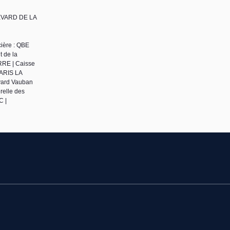
LEVARD DE LA
cière : QBE
 de la
ERRE | Caisse
PARIS LA
evard Vauban
relle des
C |