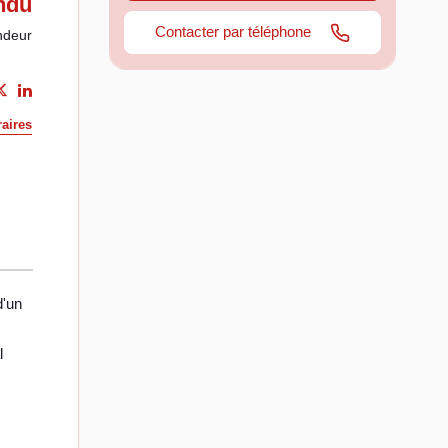
ndu
Contacter par téléphone
ndeur
aires
d'un
l