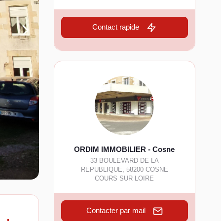
Contact rapide
ORDIM IMMOBILIER - Cosne
33 BOULEVARD DE LA
REPUBLIQUE
,
58200
COSNE
COURS SUR LOIRE
Contacter par mail