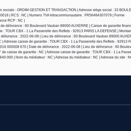
ison sociale : ORDIM GESTION ET TRANSACTION | Adresse siège social : 33 BOU
18 | RCS : NC | Numero TVA Intracommunautaire : FR56484307079 | Forme
urance RCP : NC |
eu de délivrance : 60 Boulevard Vauban 89000 AUXERRE | Caisse de garantie finan
ie : TOUR CBX - 1 La Passerelle des Reflets - 92913 PARIS LA DEFENSE | Montant
de délivrance : 2022-06-08 | Lieu de délivrance : 60 Boulevard Vauban 89000 AUX
 | Adresse caisse de garantie : TOUR CBX - 1 La Passerelle des Reflets - 92913 
2016 000008 670 | Date de délivrance : 2022-06-08 | Lieu de délivrance : 60 Boul
e caisse de garantie : NC | Adresse caisse de garantie : TOUR CBX - 1 La Passe
640 000 | Nom du médiateur : NC | Adresse du médiateur : NC | Adresse du site : N