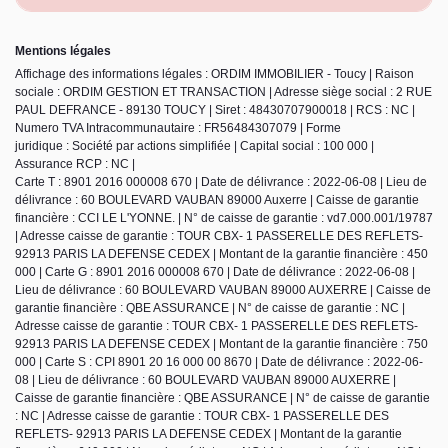
Mentions légales
Affichage des informations légales : ORDIM IMMOBILIER - Toucy | Raison
sociale : ORDIM GESTION ET TRANSACTION | Adresse siège social : 2 RUE
PAUL DEFRANCE - 89130 TOUCY | Siret : 48430707900018 | RCS : NC |
Numero TVA Intracommunautaire : FR56484307079 | Forme
juridique : Société par actions simplifiée | Capital social : 100 000 |
Assurance RCP : NC |
Carte T : 8901 2016 000008 670 | Date de délivrance : 2022-06-08 | Lieu de
délivrance : 60 BOULEVARD VAUBAN 89000 Auxerre | Caisse de garantie
financière : CCI LE L'YONNE. | N° de caisse de garantie : vd7.000.001/19787
| Adresse caisse de garantie : TOUR CBX- 1 PASSERELLE DES REFLETS-
92913 PARIS LA DEFENSE CEDEX | Montant de la garantie financière : 450
000 | Carte G : 8901 2016 000008 670 | Date de délivrance : 2022-06-08 |
Lieu de délivrance : 60 BOULEVARD VAUBAN 89000 AUXERRE | Caisse de
garantie financière : QBE ASSURANCE | N° de caisse de garantie : NC |
Adresse caisse de garantie : TOUR CBX- 1 PASSERELLE DES REFLETS-
92913 PARIS LA DEFENSE CEDEX | Montant de la garantie financière : 750
000 | Carte S : CPI 8901 20 16 000 00 8670 | Date de délivrance : 2022-06-
08 | Lieu de délivrance : 60 BOULEVARD VAUBAN 89000 AUXERRE |
Caisse de garantie financière : QBE ASSURANCE | N° de caisse de garantie
: NC | Adresse caisse de garantie : TOUR CBX- 1 PASSERELLE DES
REFLETS- 92913 PARIS LA DEFENSE CEDEX | Montant de la garantie