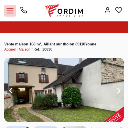
Nos agences
Vente maison 168 m², Aillant sur tholon 89110Yonne
Accueil
Maison
Ref. : 10830
Acheter
Louer
Vendre
Immobilier pro
Faire gérer
Syndic