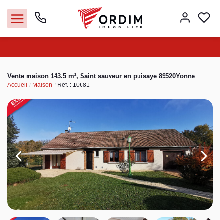
Nos agences
Vente maison 143.5 m², Saint sauveur en puisaye 89520Yonne
Accueil
Maison
Ref. : 10681
Acheter
Louer
Vendre
Immobilier pro
Faire gérer
Syndic