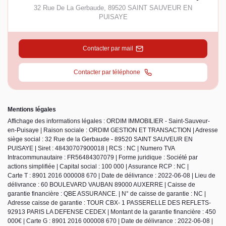
32 Rue De La Gerbaude
,
89520
SAINT SAUVEUR EN
PUISAYE
Contacter par mail
Contacter par téléphone
Mentions légales
Affichage des informations légales : ORDIM IMMOBILIER - Saint-Sauveur-
en-Puisaye | Raison sociale : ORDIM GESTION ET TRANSACTION | Adresse
siège social : 32 Rue de la Gerbaude - 89520 SAINT SAUVEUR EN
PUISAYE | Siret : 48430707900018 | RCS : NC | Numero TVA
Intracommunautaire : FR56484307079 | Forme juridique : Société par
actions simplifiée | Capital social : 100 000 | Assurance RCP : NC |
Carte T : 8901 2016 000008 670 | Date de délivrance : 2022-06-08 | Lieu de
délivrance : 60 BOULEVARD VAUBAN 89000 AUXERRE | Caisse de
garantie financière : QBE ASSURANCE. | N° de caisse de garantie : NC |
Adresse caisse de garantie : TOUR CBX- 1 PASSERELLE DES REFLETS-
92913 PARIS LA DEFENSE CEDEX | Montant de la garantie financière : 450
000€ | Carte G : 8901 2016 000008 670 | Date de délivrance : 2022-06-08 |