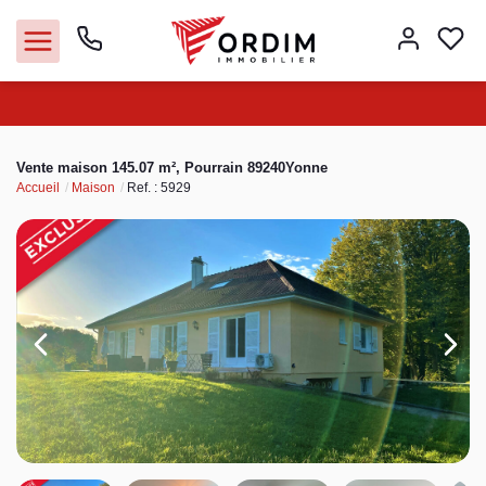
Nos agences
Vente maison 145.07 m², Pourrain 89240Yonne
Accueil
Maison
Ref. : 5929
Acheter
Louer
Vendre
Immobilier pro
Faire gérer
Syndic