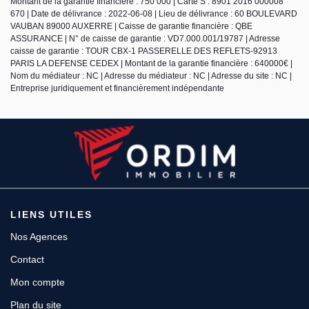
Montant de la garantie financière : 750 000 | Carte S : 8901 2016 000008
670 | Date de délivrance : 2022-06-08 | Lieu de délivrance : 60 BOULEVARD
VAUBAN 89000 AUXERRE | Caisse de garantie financière : QBE
ASSURANCE | N° de caisse de garantie : VD7.000.001/19787 | Adresse
caisse de garantie : TOUR CBX-1 PASSERELLE DES REFLETS-92913
PARIS LA DEFENSE CEDEX | Montant de la garantie financière : 640000€ |
Nom du médiateur : NC | Adresse du médiateur : NC | Adresse du site : NC |
Entreprise juridiquement et financièrement indépendante
LIENS UTILES
Nos Agences
Contact
Mon compte
Plan du site