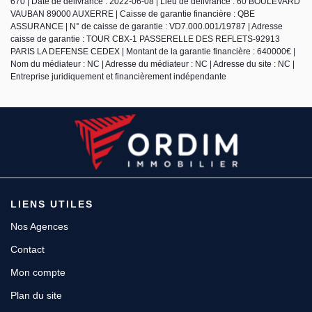
670 | Date de délivrance : 2022-06-08 | Lieu de délivrance : 60 BOULEVARD
VAUBAN 89000 AUXERRE | Caisse de garantie financière : QBE
ASSURANCE | N° de caisse de garantie : VD7.000.001/19787 | Adresse
caisse de garantie : TOUR CBX-1 PASSERELLE DES REFLETS-92913
PARIS LA DEFENSE CEDEX | Montant de la garantie financière : 640000€ |
Nom du médiateur : NC | Adresse du médiateur : NC | Adresse du site : NC |
Entreprise juridiquement et financièrement indépendante
LIENS UTILES
Nos Agences
Contact
Mon compte
Plan du site