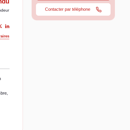
ndu
Contacter par téléphone
ndeur
aires
n
bre,