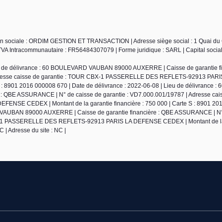
son sociale : ORDIM GESTION ET TRANSACTION | Adresse siège social : 1 Quai du
A Intracommunautaire : FR56484307079 | Forme juridique : SARL | Capital social 
ieu de délivrance : 60 BOULEVARD VAUBAN 89000 AUXERRE | Caisse de garantie fi
Adresse caisse de garantie : TOUR CBX-1 PASSERELLE DES REFLETS-92913 PARI
: 8901 2016 000008 670 | Date de délivrance : 2022-06-08 | Lieu de délivrance : 
QBE ASSURANCE | N° de caisse de garantie : VD7.000.001/19787 | Adresse cai
SE CEDEX | Montant de la garantie financière : 750 000 | Carte S : 8901 20
RD VAUBAN 89000 AUXERRE | Caisse de garantie financière : QBE ASSURANCE | N°
 CBX-1 PASSERELLE DES REFLETS-92913 PARIS LA DEFENSE CEDEX | Montant de la
 | Adresse du site : NC |