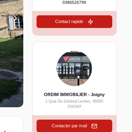
0386526799
Contact rapide
ORDIM IMMOBILIER - Joigny
1 Quai Du Général Leclerc
,
89300
JOIGNY
Contacter par mail