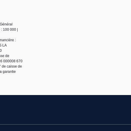
 Général
: 100 000 |
nancière :
S LA
60
sse de
16 000008 670
 de caisse de
 garantie