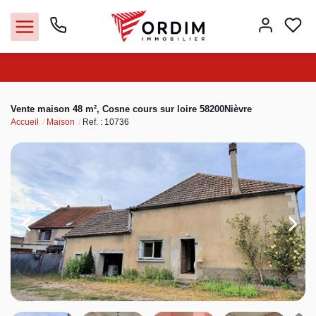
Nos agences
Vente maison 48 m², Cosne cours sur loire 58200Nièvre
Accueil
Maison
Ref. : 10736
Acheter
Louer
Vendre
Immobilier pro
Faire gérer
Syndic