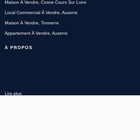
Maison À Vendre, Cosne Cours Sur Loire
Local Commercial À Vendre, Auxerre
Maison À Vendre, Tonnerre
Appartement À Vendre, Auxerre
À PROPOS
Lire plus
6 place Vauban, 89200 AVALLON
Afficher le téléphone
Designé et développé par Orisha Real Estate