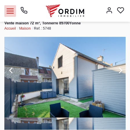
Vente maison 72 m², Tonnerre 89700Yonne
Accueil
Maison
Ref. : 5748
Nos agences
Acheter
Louer
Vendre
Immobilier pro
Faire gérer
Syndic