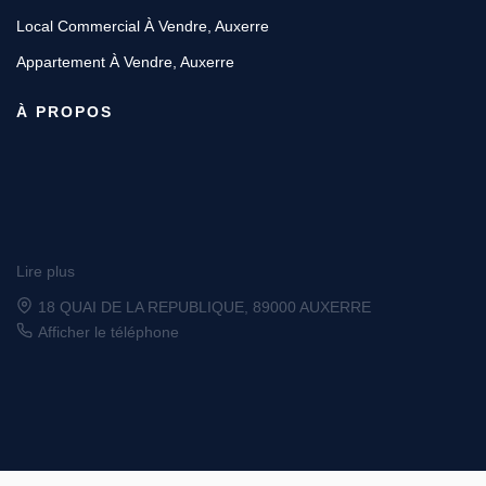
Local Commercial À Vendre, Auxerre
Appartement À Vendre, Auxerre
À PROPOS
Lire plus
6 place Vauban, 89200 AVALLON
Afficher le téléphone
Designé et développé par Orisha Real Estate
© GROUPE ORDIM 2026