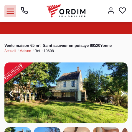
Nos agences
Vente maison 65 m², Saint sauveur en puisaye 89520Yonne
Accueil
Maison
Ref. : 10608
Acheter
Louer
Vendre
Immobilier pro
Faire gérer
Syndic