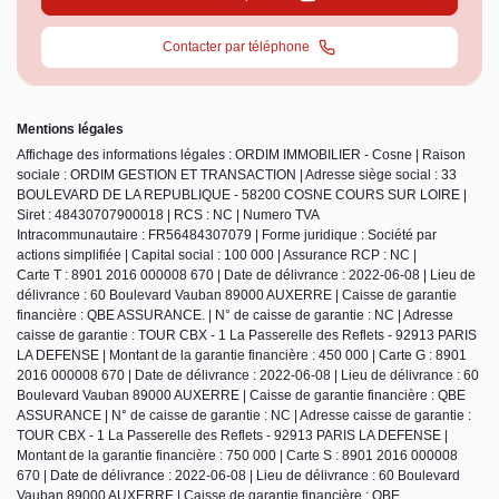
Contacter par téléphone
Mentions légales
Affichage des informations légales : ORDIM IMMOBILIER - Cosne | Raison
sociale : ORDIM GESTION ET TRANSACTION | Adresse siège social : 33
BOULEVARD DE LA REPUBLIQUE - 58200 COSNE COURS SUR LOIRE |
Siret : 48430707900018 | RCS : NC | Numero TVA
Intracommunautaire : FR56484307079 | Forme juridique : Société par
actions simplifiée | Capital social : 100 000 | Assurance RCP : NC |
Carte T : 8901 2016 000008 670 | Date de délivrance : 2022-06-08 | Lieu de
délivrance : 60 Boulevard Vauban 89000 AUXERRE | Caisse de garantie
financière : QBE ASSURANCE. | N° de caisse de garantie : NC | Adresse
caisse de garantie : TOUR CBX - 1 La Passerelle des Reflets - 92913 PARIS
LA DEFENSE | Montant de la garantie financière : 450 000 | Carte G : 8901
2016 000008 670 | Date de délivrance : 2022-06-08 | Lieu de délivrance : 60
Boulevard Vauban 89000 AUXERRE | Caisse de garantie financière : QBE
ASSURANCE | N° de caisse de garantie : NC | Adresse caisse de garantie :
TOUR CBX - 1 La Passerelle des Reflets - 92913 PARIS LA DEFENSE |
Montant de la garantie financière : 750 000 | Carte S : 8901 2016 000008
670 | Date de délivrance : 2022-06-08 | Lieu de délivrance : 60 Boulevard
Vauban 89000 AUXERRE | Caisse de garantie financière : QBE