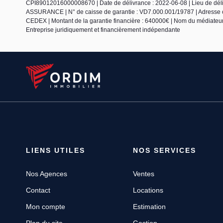
CPI89012016000008670 | Date de délivrance : 2022-06-08 | Lieu de d
ASSURANCE | N° de caisse de garantie : VD7.000.001/19787 | Adre
CEDEX | Montant de la garantie financière : 640000€ | Nom du médiateur 
Entreprise juridiquement et financièrement indépendante
LIENS UTILES
NOS SERVICES
Nos Agences
Ventes
Contact
Locations
Mon compte
Estimation
Plan du site
Gestion