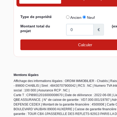
Mentions légales
Affichage des informations légales : ORDIM IMMOBILIER - Chablis | 
- 89800 CHABLIS | Siret : 48430707900042 | RCS : NC | Numero TVA Intra
social : 100 000 | Assurance RCP : NC |
Carte T : CPI89012016000008670 | Date de délivrance : 2022-06-08 | 
QBE ASSURANCE. | N° de caisse de garantie : VD7.000.001/19787 | 
DEFENSE CEDEX | Montant de la garantie financière : 450000€ | Carte G
BOULEVARD VAUBAN 89000 AUXERRE | Caisse de garantie financière : 
garantie : TOUR CBX-1PASSERELLE DES REFLETS-92913 PARIS LA DEFENS