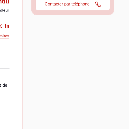
ndu
Contacter par téléphone
ndeur
aires
z de