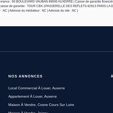
élivrance : 60 BOULEVARD VAUBAN 89000 AUXERRE | Caisse de garantie financiè
sse caisse de garantie : TOUR CBX-1PASSERELLE DES REFLETS-92913 PARIS LA
: NC | Adresse du médiateur : NC | Adresse du site : NC |
NOS ANNONCES
Local Commercial À Louer, Auxerre
Appartement À Louer, Auxerre
Maison À Vendre, Cosne Cours Sur Loire
Maison À Vendre, Joigny