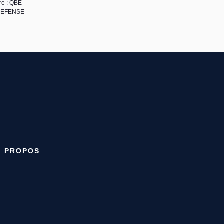
re : QBE
 DEFENSE
À PROPOS