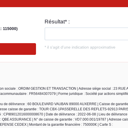
Raison sociale : ORDIM GESTION ET TRANSACTION | Adresse siège social : 23 R
communautaire : FR56484307079 | Forme juridique : Société par actions simplifié
Lieu de délivrance : 60 BOULEVARD VAUBAN 89000 AUXERRE | Caisse de garantie 
Adresse caisse de garantie : TOUR CBX-1PASSERELLE DES REFLETS-92913 PARI
 : CPI89012016000008670 | Date de délivrance : 2022-06-08 | Lieu de délivrance 
QBE ASSURANCE | N° de caisse de garantie : VD7.000.001/19787 | Adresse cai
E CEDEX | Montant de la garantie financière : 750000€ | Carte S :