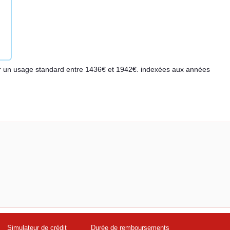
r un usage standard entre 1436€ et 1942€. indexées aux années
Simulateur de crédit
Durée de remboursements