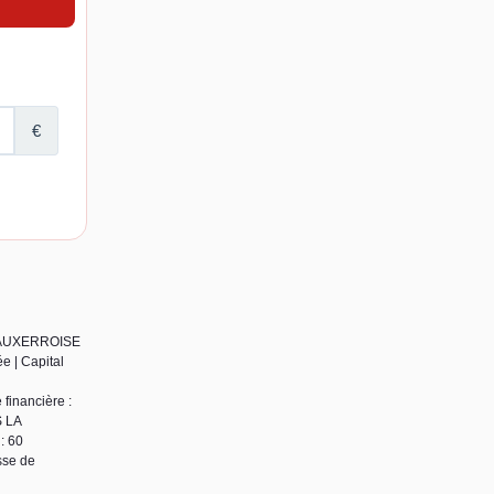
UE AUXERROISE
e | Capital
financière :
S LA
: 60
sse de