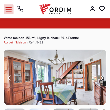
Nos agences
Vente maison 156 m², Ligny le chatel 89144Yonne
Accueil
Maison
Ref. : 5432
Acheter
Louer
Vendre
Immobilier pro
Faire gérer
Syndic