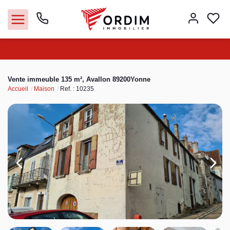
Nos agences
Vente immeuble 135 m², Avallon 89200Yonne
Accueil
Maison
Ref. : 10235
Acheter
Louer
Vendre
Immobilier pro
Faire gérer
Syndic