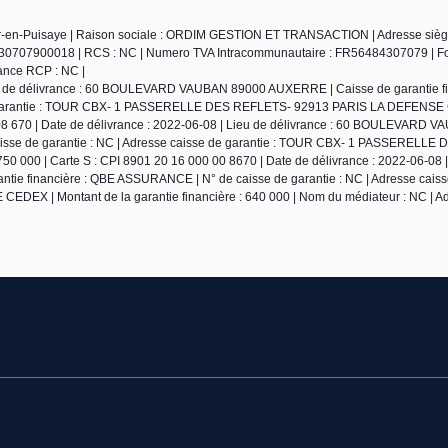
ur-en-Puisaye | Raison sociale : ORDIM GESTION ET TRANSACTION | Adresse siège
30707900018 | RCS : NC | Numero TVA Intracommunautaire : FR56484307079 | F
urance RCP : NC |
ieu de délivrance : 60 BOULEVARD VAUBAN 89000 AUXERRE | Caisse de garantie fi
de garantie : TOUR CBX- 1 PASSERELLE DES REFLETS- 92913 PARIS LA DEFENSE
0008 670 | Date de délivrance : 2022-06-08 | Lieu de délivrance : 60 BOULEVARD
isse de garantie : NC | Adresse caisse de garantie : TOUR CBX- 1 PASSERELLE
 000 | Carte S : CPI 8901 20 16 000 00 8670 | Date de délivrance : 2022-06-08 |
 financière : QBE ASSURANCE | N° de caisse de garantie : NC | Adresse caisse
| Montant de la garantie financière : 640 000 | Nom du médiateur : NC | A