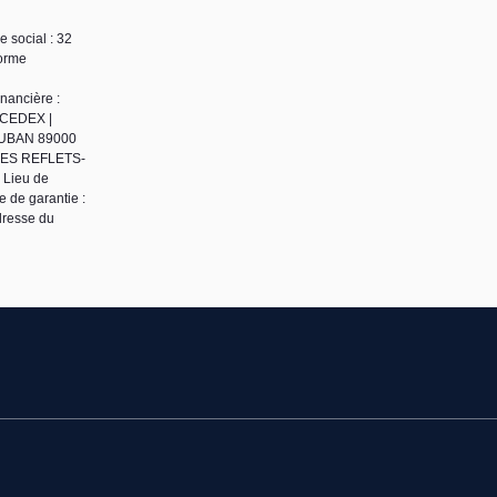
 social : 32
orme
nancière :
 CEDEX |
 VAUBAN 89000
 DES REFLETS-
 Lieu de
 de garantie :
dresse du