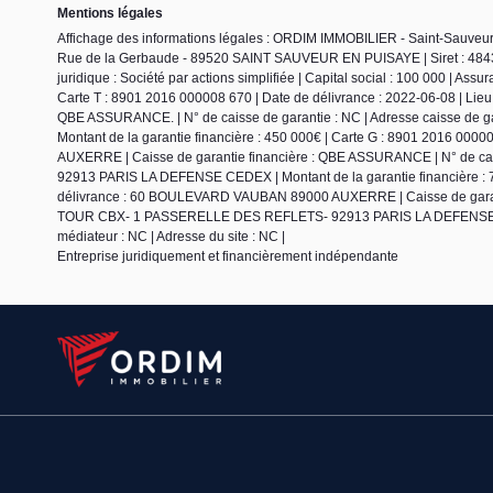
Mentions légales
Affichage des informations légales : ORDIM IMMOBILIER - Saint-Sauve
Rue de la Gerbaude - 89520 SAINT SAUVEUR EN PUISAYE | Siret : 484
juridique : Société par actions simplifiée | Capital social : 100 000 | Ass
Carte T : 8901 2016 000008 670 | Date de délivrance : 2022-06-08 | L
QBE ASSURANCE. | N° de caisse de garantie : NC | Adresse caisse 
Montant de la garantie financière : 450 000€ | Carte G : 8901 2016 00
AUXERRE | Caisse de garantie financière : QBE ASSURANCE | N° de ca
92913 PARIS LA DEFENSE CEDEX | Montant de la garantie financière : 750
délivrance : 60 BOULEVARD VAUBAN 89000 AUXERRE | Caisse de garantie
TOUR CBX- 1 PASSERELLE DES REFLETS- 92913 PARIS LA DEFENSE CEDEX 
médiateur : NC | Adresse du site : NC |
Entreprise juridiquement et financièrement indépendante