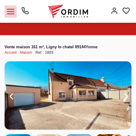
Nos agences
Vente maison 161 m², Ligny le chatel 89144Yonne
Accueil
Maison
Ref. : 1803
Acheter
Louer
Vendre
Immobilier pro
Faire gérer
Syndic