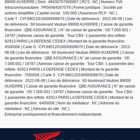
89000 AUXERRE | Siret : 48430707900067 | RCS : NC | Numero TVA
Intracommunautaire : FR56484307079 | Forme juridique : Société par
actions simplifiée | Capital social : 100 000 | Assurance RCP : NC |
Carte T : CPI 89012016000008670 | Date de délivrance : 2022-06-08 | Lieu
de délivrance : 60 boulevard Vauban 89000 AUXERRE | Caisse de garantie
financière : QBE ASSURANCE. | N° de caisse de garantie : VD 7.000.001 /
19787 | Adresse caisse de garantie : Tour CBX- 1 passerelle des reflets-
92913 PARIS LA DEFENSE CEDEX | Montant de la garantie financière :
450000€ | Carte G : CPI 89012016000008670 | Date de délivrance : 2022-
06-08 | Lieu de délivrance : 60 boulevard Vauban 89000 AUXERRE | Caisse
de garantie financière : QBE ASSURANCE | N° de caisse de garantie : VD
7.000.001 / 19787 | Adresse caisse de garantie : Tour CBX- 1 passerelle des
reflets- 92913 PARIS LA DEFENSE CEDEX | Montant de la garantie
financière : 750000€ | Carte S : CPI 89012016000008670 | Date de
délivrance : 2022-06-08 | Lieu de délivrance : 60 boulevard Vauban 89000
AUXERRE | Caisse de garantie financière : QBE ASSURANCE | N° de caisse
de garantie : VD 7.000.001 / 19787 | Adresse caisse de garantie : Tour CBX-
1 passerelle des reflets- 92913 PARIS LA DEFENSE CEDEX | Montant de la
garantie financière : 640000€ | Nom du médiateur : NC | Adresse du
médiateur : NC | Adresse du site : NC |
Entreprise juridiquement et financièrement indépendante