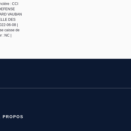
cière : CCI
A DEFENSE
ULEVARD VAUBAN
RELLE DES
022-06-08 |
se caisse de
 : NC |
À PROPOS