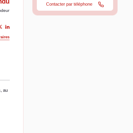
ndu
Contacter par téléphone
ndeur
aires
, au