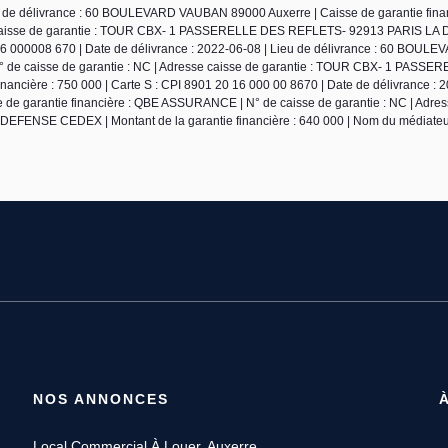
eu de délivrance : 60 BOULEVARD VAUBAN 89000 Auxerre | Caisse de garantie finan
sse caisse de garantie : TOUR CBX- 1 PASSERELLE DES REFLETS- 92913 PARIS L
2016 000008 670 | Date de délivrance : 2022-06-08 | Lieu de délivrance : 60 BO
 de caisse de garantie : NC | Adresse caisse de garantie : TOUR CBX- 1 PASSE
ière : 750 000 | Carte S : CPI 8901 20 16 000 00 8670 | Date de délivrance : 2
 garantie financière : QBE ASSURANCE | N° de caisse de garantie : NC | Adres
ENSE CEDEX | Montant de la garantie financière : 640 000 | Nom du médiateur
NOS ANNONCES
Local Commercial À Louer, Auxerre