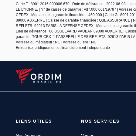
Carte T : 8901 2016 000008 670 | Date de délivrance : 2022-06-08 | Li
LE L'YONNE. | N° de caisse de garantie : vd7.000.001/19787 | Adre
CEDEX | Montant de la garantie financière : 450 000 | Carte G : 8901 
89000 AUXERRE | Caisse de garantie financière : QBE ASSURANCE | N°
REFLETS- 92913 PARIS LA DEFENSE CEDEX | Montant de la garantie financ
Lieu de délivrance : 60 BOULEVARD VAUBAN 89000 AUXERRE | Caisse de
garantie : TOUR CBX- 1 PASSERELLE DES REFLETS- 92913 PARIS LA DEF
Adresse du médiateur : NC | Adresse du site : NC |
Entreprise juridiquement et financièrement indépendante
LIENS UTILES
NOS SERVICES
Nos Agences
Ventes