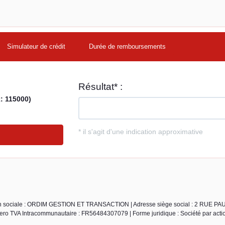
Simulateur de crédit
Durée de remboursements
son sociale : ORDIM GESTION ET TRANSACTION | Adresse siège social : 2 RUE PA
TVA Intracommunautaire : FR56484307079 | Forme juridique : Société par action