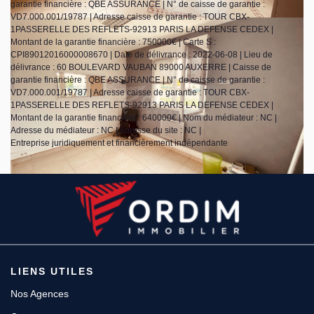
garantie financière : QBE ASSURANCE | N° de caisse de garantie :
VD7.000.001/19787 | Adresse caisse de garantie : TOUR CBX-
1PASSERELLE DES REFLETS-92913 PARIS LA DEFENSE CEDEX |
Montant de la garantie financière : 750000€ | Carte S :
CPI89012016000008670 | Date de délivrance : 2022-06-08 | Lieu de
délivrance : 60 BOULEVARD VAUBAN 89000 AUXERRE | Caisse de
garantie financière : QBE ASSURANCE | N° de caisse de garantie :
VD7.000.001/19787 | Adresse caisse de garantie : TOUR CBX-
1PASSERELLE DES REFLETS-92913 PARIS LA DEFENSE CEDEX |
Montant de la garantie financière : 640000€ | Nom du médiateur : NC |
Adresse du médiateur : NC | Adresse du site : NC |
Entreprise juridiquement et financièrement indépendante
LIENS UTILES
Nos Agences