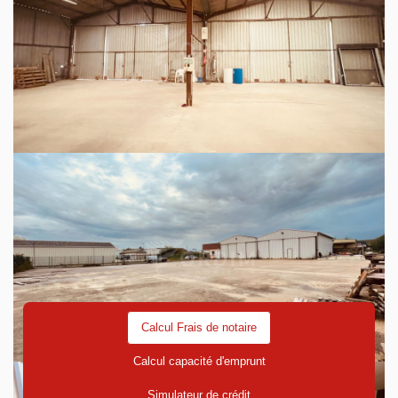
Sur un terrain clos de 4000 m² ensemble comprenant :
123 m² environ de locaux avec espace d'accueil, 2
bureaux, local archive, salle de réunion, cuisine, sanitaires
et vestiaire.
Entrepôt dallé et fermé sur 400 m² environ
Découvrez votre futur quartier
Avec votre expert GROUPE ORDIM
Calcul Frais de notaire
Calcul capacité d'emprunt
Simulateur de crédit