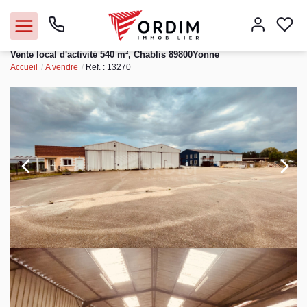
Vente local d'activité 540 m², Chablis 89800Yonne
Accueil
A vendre
Ref. : 13270
Nos agences
Acheter
Louer
Vendre
Immobilier pro
Faire gérer
Syndic