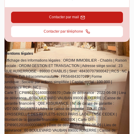
Contacter par mail
Contacter par téléphone
Mentions légales
Affichage des informations légales : ORDIM IMMOBILIER - Chablis | Raison
sociale : ORDIM GESTION ET TRANSACTION | Adresse siège social : 23
RUE AUXERROISE - 89800 CHABLIS | Siret : 48430707900042 | RCS : NC |
Numero TVA Intracommunautaire : FR56484307079 | Forme
juridique : Société par actions simplifiée | Capital social : 100 000 |
Assurance RCP : NC |
Carte T : CPI89012016000008670 | Date de délivrance : 2022-06-08 | Lieu
de délivrance : 60 BOULEVARD VAUBAN 89000 AUXERRE | Caisse de
garantie financière : QBE ASSURANCE. | N° de caisse de garantie :
VD7.000.001/19787 | Adresse caisse de garantie : TOUR CBX-
1PASSERELLE DES REFLETS-92913 PARIS LA DEFENSE CEDEX |
Montant de la garantie financière : 450000€ | Carte G :
CPI89012016000008670 | Date de délivrance : 2022-06-08 | Lieu de
délivrance : 60 BOULEVARD VAUBAN 89000 AUXERRE | Caisse de