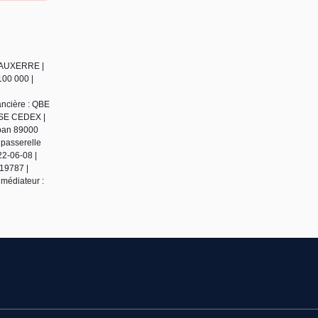
0 AUXERRE |
100 000 |
ancière : QBE
ENSE CEDEX |
uban 89000
 passerelle
22-06-08 |
19787 |
médiateur :