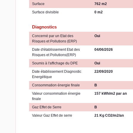
Surface
762 m2
Surface divisible
0 m2
Diagnostics
Concerné par un Etat des
Oui
Risques et Pollutions (ERP)
Date d'établissement Etat des
04/06/2026
Risques et Pollutions(ERP)
Soumis à l'affichage du DPE
Oui
Date établissement Diagnostic
22/09/2020
Energétique
Consommation énergie finale
B
Valeur consommation énergie
157 kWh/m2 par an
finale
Gaz Effet de Serre
B
Valeur Gaz Effet de serre
21 Kg CO2/m2/an