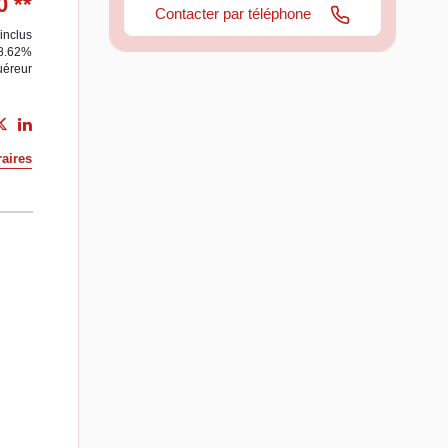
0
**
Contacter par téléphone
inclus
 8.62%
uéreur
aires