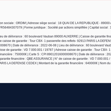
ison sociale : ORDIM | Adresse siège social : 18 QUAI DE LA REPUBLIQUE - 8900
6484307079 | Forme juridique : Société par actions simplifiée | Capital social : 
ieu de délivrance : 60 boulevard Vauban 89000 AUXERRE | Caisse de garantie fin
se caisse de garantie : Tour CBX- 1 passerelle des reflets- 92913 PARIS LA DEF
0008670 | Date de délivrance : 2022-06-08 | Lieu de délivrance : 60 boulevard Va
e de garantie : VD 7.000.001 / 19787 | Adresse caisse de garantie : Tour CBX- 1
nancière : 750000€ | Carte S : CPI 89012016000008670 | Date de délivrance : 20
arantie financière : QBE ASSURANCE | N° de caisse de garantie : VD 7.000.001 / 
3 PARIS LA DEFENSE CEDEX | Montant de la garantie financière : 640000€ | Nom du 