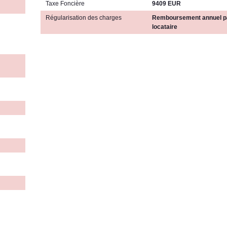
Taxe Foncière
9409 EUR
Régularisation des charges
Remboursement annuel pa
locataire