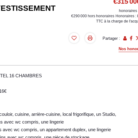
€315 00
VESTISSEMENT
honoraires 
€290 000
hors honoraires
Honoraires :
TTC à la charge de l'acq
Partager :
Nos honor
OTEL 16 CHAMBRES
216€
uloir, cuisine, arrière-cuisine, local frigorifique, un Studio,
ns avec wc compris, une lingerie
s avec wc compris, un appartement duplex, une lingerie
bains avec wc compris, une pièce de stockage