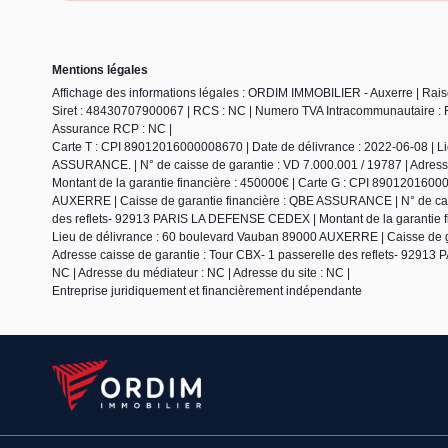
Mentions légales
Affichage des informations légales : ORDIM IMMOBILIER - Auxerre | Ra
Siret : 48430707900067 | RCS : NC | Numero TVA Intracommunautaire : FR5
Assurance RCP : NC |
Carte T : CPI 89012016000008670 | Date de délivrance : 2022-06-08 | L
ASSURANCE. | N° de caisse de garantie : VD 7.000.001 / 19787 | Adres
Montant de la garantie financière : 450000€ | Carte G : CPI 8901201600
AUXERRE | Caisse de garantie financière : QBE ASSURANCE | N° de caiss
des reflets- 92913 PARIS LA DEFENSE CEDEX | Montant de la garantie fi
Lieu de délivrance : 60 boulevard Vauban 89000 AUXERRE | Caisse de g
Adresse caisse de garantie : Tour CBX- 1 passerelle des reflets- 9291
NC | Adresse du médiateur : NC | Adresse du site : NC |
Entreprise juridiquement et financièrement indépendante