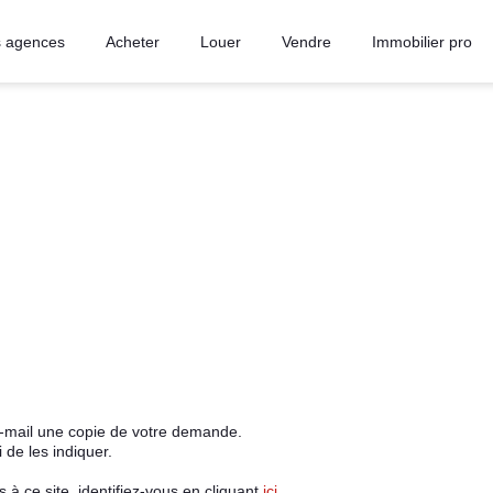
 agences
Acheter
Louer
Vendre
Immobilier pro
e-mail une copie de votre demande.
de les indiquer.
à ce site, identifiez-vous en cliquant
ici