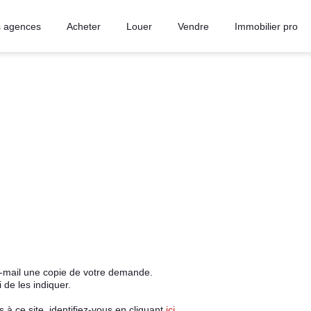
 agences
Acheter
Louer
Vendre
Immobilier pro
e-mail une copie de votre demande.
de les indiquer.
à ce site, identifiez-vous en cliquant
ici