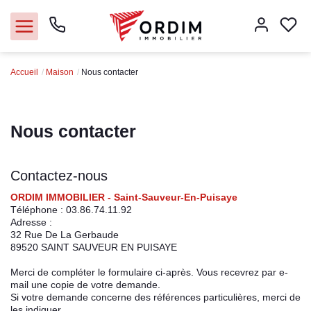
Accueil
Maison
Nous contacter
Nos agences
Acheter
Nous contacter
Louer
Contactez-nous
Vendre
ORDIM IMMOBILIER - Saint-Sauveur-En-Puisaye
Téléphone :
03.86.74.11.92
Adresse :
Immobilier pro
32 Rue De La Gerbaude
89520
SAINT SAUVEUR EN PUISAYE
Faire gérer
Merci de compléter le formulaire ci-après. Vous recevrez par e-
mail une copie de votre demande.
Si votre demande concerne des références particulières, merci de
Syndic
les indiquer.