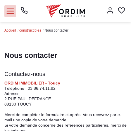
Accueil
constructibles
Nous contacter
Nos agences
Acheter
Nous contacter
Louer
Contactez-nous
Vendre
ORDIM IMMOBILIER - Toucy
Téléphone :
03.86.74.11.92
Adresse :
Immobilier pro
2 RUE PAUL DEFRANCE
89130
TOUCY
Faire gérer
Merci de compléter le formulaire ci-après. Vous recevrez par e-
mail une copie de votre demande.
Si votre demande concerne des références particulières, merci de
Syndic
les indiquer.