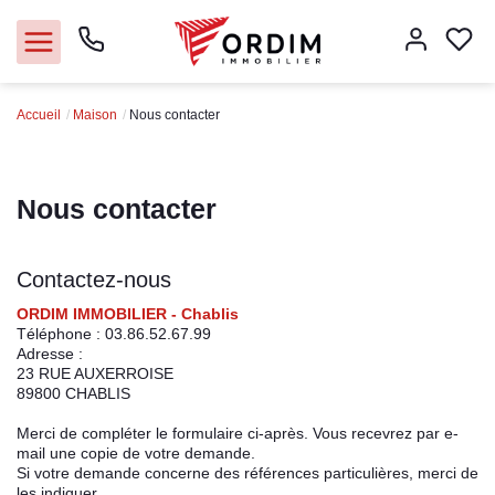
Accueil
Maison
Nous contacter
Nos agences
Acheter
Nous contacter
Louer
Contactez-nous
Vendre
ORDIM IMMOBILIER - Chablis
Téléphone :
03.86.52.67.99
Adresse :
Immobilier pro
23 RUE AUXERROISE
89800
CHABLIS
Faire gérer
Merci de compléter le formulaire ci-après. Vous recevrez par e-
mail une copie de votre demande.
Si votre demande concerne des références particulières, merci de
Syndic
les indiquer.