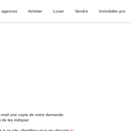
 agences
Acheter
Louer
Vendre
Immobilier pro
e-mail une copie de votre demande.
de les indiquer.
à ce site, identifiez-vous en cliquant
ici