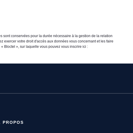
s sont conservées pour la durée nécessaire à la gestion de la relation
vez exercer votre droit d'accès aux données vous concernant et les faire
loctel », sur laquelle vous pouvez vous inscrire ici :
À PROPOS