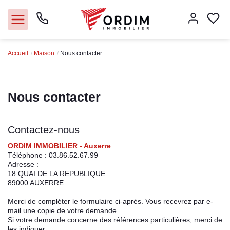
Accueil
Maison
Nous contacter
Nos agences
Acheter
Nous contacter
Louer
Contactez-nous
Vendre
ORDIM IMMOBILIER - Auxerre
Téléphone :
03.86.52.67.99
Adresse :
Immobilier pro
18 QUAI DE LA REPUBLIQUE
89000
AUXERRE
Faire gérer
Merci de compléter le formulaire ci-après. Vous recevrez par e-
mail une copie de votre demande.
Si votre demande concerne des références particulières, merci de
Syndic
les indiquer.