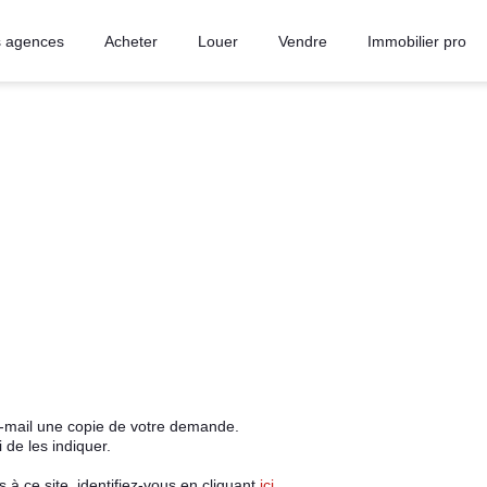
 agences
Acheter
Louer
Vendre
Immobilier pro
e-mail une copie de votre demande.
de les indiquer.
à ce site, identifiez-vous en cliquant
ici