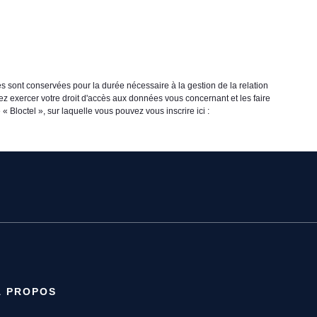
s sont conservées pour la durée nécessaire à la gestion de la relation
vez exercer votre droit d'accès aux données vous concernant et les faire
loctel », sur laquelle vous pouvez vous inscrire ici :
À PROPOS