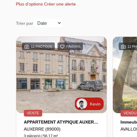
Plus d'options
Créer une alerte
Trier par
12 PHOTO(S)
FAVORIS
12 P
Kevin
VENTE
VENDU
APPARTEMENT ATYPIQUE AUXERRE - 3 Pièce(s) - 58 M2
Immeub
AUXERRE (89000)
AVALLO
3 pièce(s) / 56.17 m²