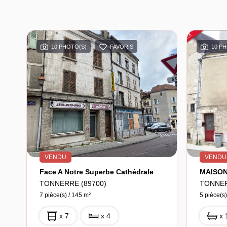
10 PHOTO(S)
FAVORIS
10 P
VENDU
VENDU
Face A Notre Superbe Cathédrale
TONNERRE (89700)
TONNER
7 pièce(s) / 145 m²
5 pièce(s)
x 7
x 4
x 