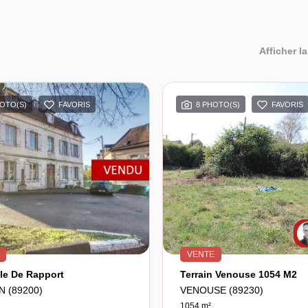
Afficher la
HOTO(S)
FAVORIS
8 PHOTO(S)
FAVORIS
VENTE
le De Rapport
Terrain Venouse 1054 M2
N (89200)
VENOUSE (89230)
1054 m²