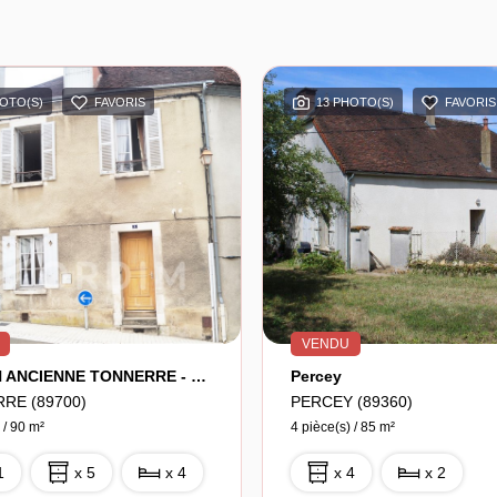
HOTO(S)
FAVORIS
13 PHOTO(S)
FAVORIS
VENDU
MAISON ANCIENNE TONNERRE - 5 Pièce(s) - 90 M2
Percey
RE (89700)
PERCEY (89360)
 / 90 m²
4 pièce(s) / 85 m²
1
x 5
x 4
x 4
x 2