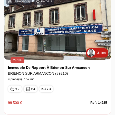
17 PHOTO(S)
FAVORIS
Espace client
Julien
VENTE
Immeuble De Rapport À Brienon Sur Armancon
BRIENON SUR ARMANCON (89210)
4 pièce(s) / 152 m²
x 2
x 4
x 3
99 500 €
Ref : 14925