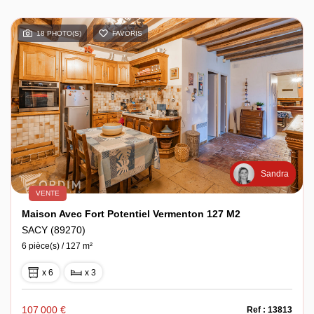
18 PHOTO(S)
FAVORIS
Sandra
VENTE
Maison Avec Fort Potentiel Vermenton 127 M2
SACY (89270)
6 pièce(s) / 127 m²
x 6
x 3
107 000 €
Ref : 13813