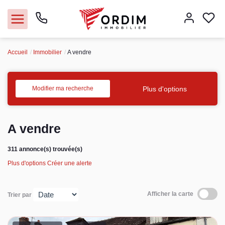
Accueil
Immobilier
A vendre
Nos agences
Acheter
Plus d'options
Modifier ma recherche
Louer
A vendre
Vendre
311 annonce(s) trouvée(s)
Plus d'options
Créer une alerte
Immobilier pro
Faire gérer
Afficher la carte
Trier par
Syndic