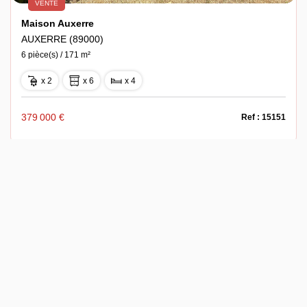
VENTE
Maison Auxerre
AUXERRE (89000)
6 pièce(s) / 171 m²
x 2
x 6
x 4
379 000 €
Ref : 15151