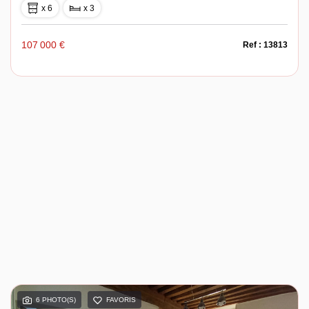
x 6
x 3
107 000 €
Ref : 13813
6 PHOTO(S)
FAVORIS