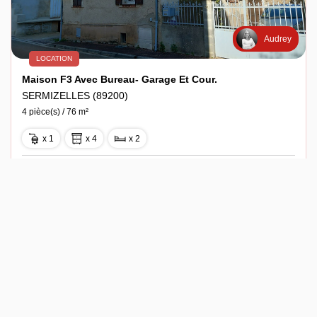
Audrey
LOCATION
Maison F3 Avec Bureau- Garage Et Cour.
SERMIZELLES (89200)
4 pièce(s) / 76 m²
x 1
x 4
x 2
Loyer 540 €/mois
Ref : 4620