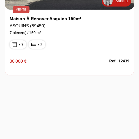
Sandra
VENTE
Maison À Rénover Asquins 150m²
ASQUINS (89450)
7 pièce(s) / 150 m²
x 7
x 2
30 000 €
Ref : 12439