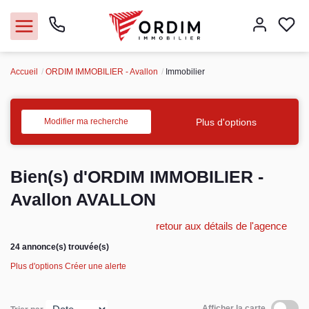
Accueil
ORDIM IMMOBILIER - Avallon
Immobilier
Nos agences
Acheter
Plus d'options
Modifier ma recherche
Louer
Bien(s) d'ORDIM IMMOBILIER -
Vendre
Avallon AVALLON
retour aux détails de l'agence
Immobilier pro
24 annonce(s) trouvée(s)
Faire gérer
Plus d'options
Créer une alerte
Syndic
Afficher la carte