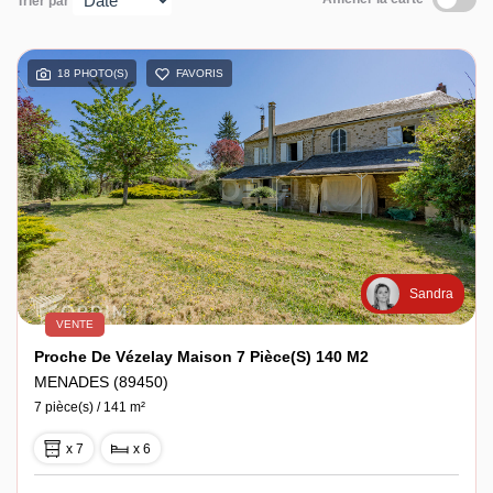
Trier par
Espace client
18 PHOTO(S)
FAVORIS
Sandra
VENTE
Proche De Vézelay Maison 7 Pièce(s) 140 M2
MENADES (89450)
7 pièce(s) / 141 m²
x 7
x 6